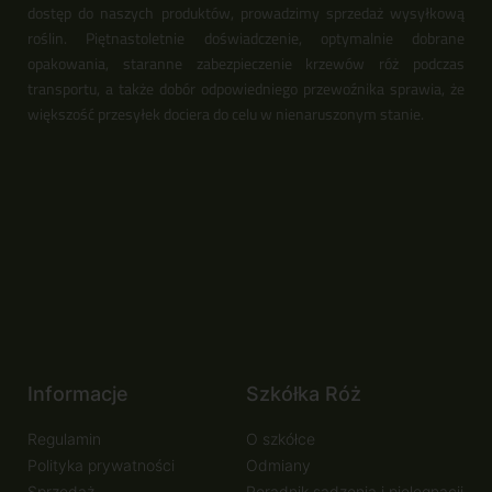
dostęp do naszych produktów, prowadzimy sprzedaż wysyłkową
roślin. Piętnastoletnie doświadczenie, optymalnie dobrane
opakowania, staranne zabezpieczenie krzewów róż podczas
transportu, a także dobór odpowiedniego przewoźnika sprawia, że
większość przesyłek dociera do celu w nienaruszonym stanie.
Informacje
Szkółka Róż
Regulamin
O szkółce
Polityka prywatności
Odmiany
Sprzedaż
Poradnik sadzenia i pielęgnacji