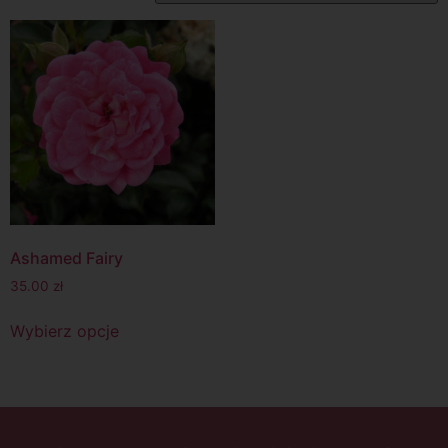
Ashamed Fairy
35.00
zł
Wybierz opcje