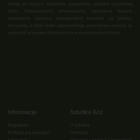
dostęp do naszych produktów, prowadzimy sprzedaż wysyłkową
roślin. Piętnastoletnie doświadczenie, optymalnie dobrane
opakowania, staranne zabezpieczenie krzewów róż podczas
transportu, a także dobór odpowiedniego przewoźnika sprawia, że
większość przesyłek dociera do celu w nienaruszonym stanie.
Informacje
Szkółka Róż
Regulamin
O szkółce
Polityka prywatności
Odmiany
Sprzedaż
Poradnik sadzenia i pielęgnacji