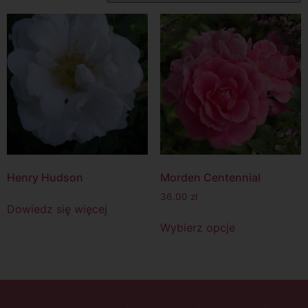
Henry Hudson
Morden Centennial
36.00
zł
Dowiedz się więcej
Wybierz opcje