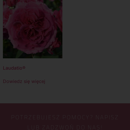
Laudatio®
Dowiedz się więcej
POTRZEBUJESZ POMOCY? NAPISZ
LUB ZADZWOŃ DO NAS!