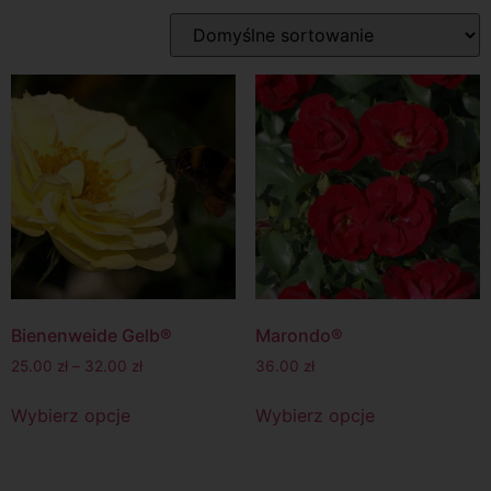
Bienenweide Gelb®
Marondo®
25.00
zł
–
32.00
zł
36.00
zł
Wybierz opcje
Wybierz opcje