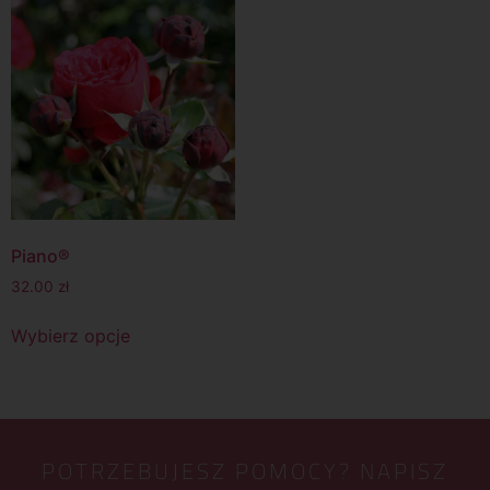
Piano®
32.00
zł
Wybierz opcje
POTRZEBUJESZ POMOCY? NAPISZ