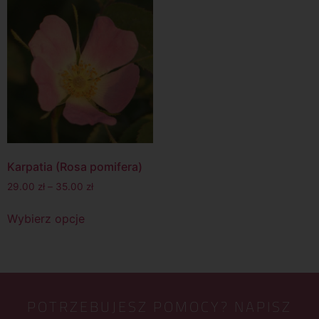
Karpatia (Rosa pomifera)
29.00
zł
–
35.00
zł
Wybierz opcje
POTRZEBUJESZ POMOCY? NAPISZ