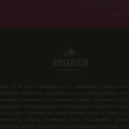
POTRZEBUJESZ 
S
+48 5
Róże już od blisko czterdziestu lat są podstawowym obszarem dział
ROSARIUM Szkółki Róż. Specjalizujemy się w uprawie gatunków i odm
naturalnych, parkowych, róż historycznych, pnących, angielskich, nostalgi
okrywowych, wielkokwiatowych, wielokwiatowych, kanadyjskich i miniat
oraz do patio. Dodatkowo, aby ułatwić klientom dostęp do naszych pro
prowadzimy sprzedaż wysyłkową roślin. Piętnastoletnie doświadc
optymalnie dobrane opakowania, staranne zabezpieczenie krzewów róż 