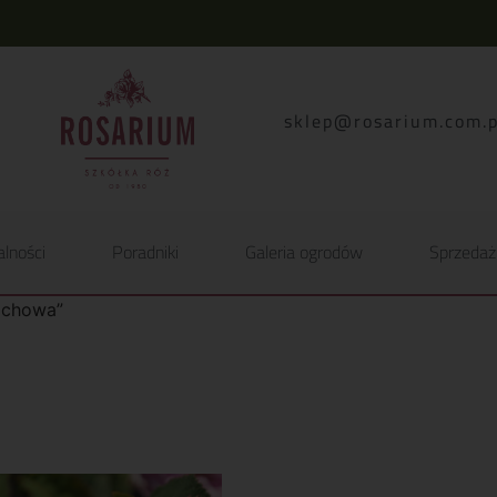
lp.moc.muirasor@pelk
alności
Poradniki
Galeria ogrodów
Sprzedaż
mchowa”