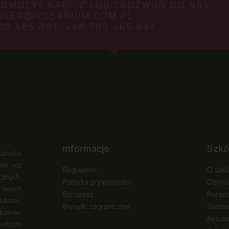
POMOCY? NAPISZ LUB ZADZWOŃ DO NAS!
KLEP@ROSARIUM.COM.PL
09 465 891,
+48 509 465 893
Informacje
Szkó
alności
ian róż
Regulamin
O szkó
cznych,
Polityka prywatności
Odmia
urowych
Sprzedaż
Poradn
duktów,
Wysyłki zagraniczne
Sadzen
zenie,
Aktual
podczas