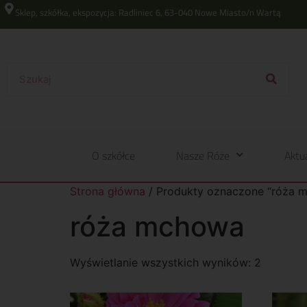
Sklep, szkółka, ekspozycja: Radliniec 6, 63-040 Nowe Miasto/n Wartą
O szkółce
Nasze Róże
Aktu
Strona główna
/ Produkty oznaczone “róża 
róża mchowa
Wyświetlanie wszystkich wyników: 2