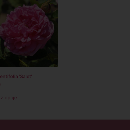
ntifolia 'Salet’
ł
z opcje