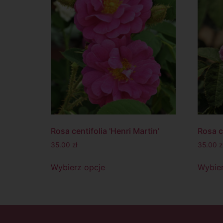
Rosa centifolia 'Henri Martin’
Rosa ce
35.00
zł
35.00
z
Wybierz opcje
Wybier