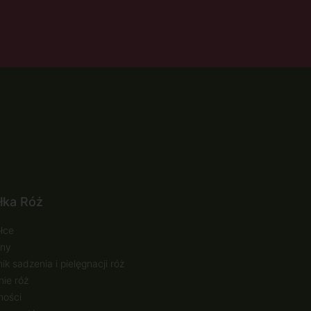
łka Róż
łce
ny
ik sadzenia i pielęgnacji róż
ie róż
ności