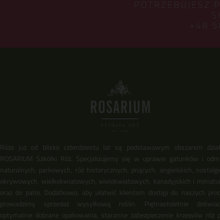
POTRZEBUJESZ 
S
+48 5
Róże już od blisko czterdziestu lat są podstawowym obszarem dział
ROSARIUM Szkółki Róż. Specjalizujemy się w uprawie gatunków i odm
naturalnych, parkowych, róż historycznych, pnących, angielskich, nostalgi
okrywowych, wielkokwiatowych, wielokwiatowych, kanadyjskich i miniat
oraz do patio. Dodatkowo, aby ułatwić klientom dostęp do naszych pro
prowadzimy sprzedaż wysyłkową roślin. Piętnastoletnie doświadc
optymalnie dobrane opakowania, staranne zabezpieczenie krzewów róż 