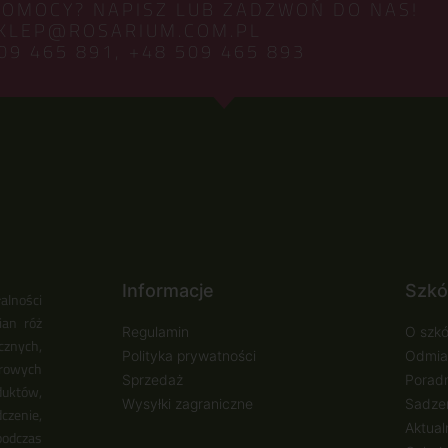
POMOCY? NAPISZ LUB ZADZWOŃ DO NAS!
KLEP@ROSARIUM.COM.PL
09 465 891,
+48 509 465 893
Informacje
Szkó
alności
ian róż
Regulamin
O szkó
cznych,
Polityka prywatności
Odmia
urowych
Sprzedaż
Poradn
duktów,
Wysyłki zagraniczne
Sadzen
zenie,
Aktual
podczas