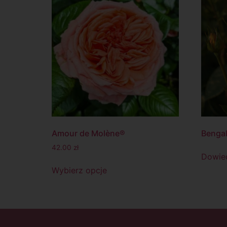
Amour de Molène®
Bengal
42.00
zł
Dowied
Wybierz opcje