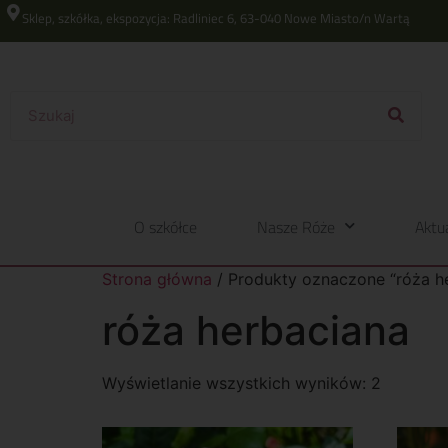
Sklep, szkółka, ekspozycja: Radliniec 6, 63-040 Nowe Miasto/n Wartą
O szkółce
Nasze Róże
Aktu
Strona główna
/ Produkty oznaczone “róża h
róża herbaciana
Wyświetlanie wszystkich wyników: 2