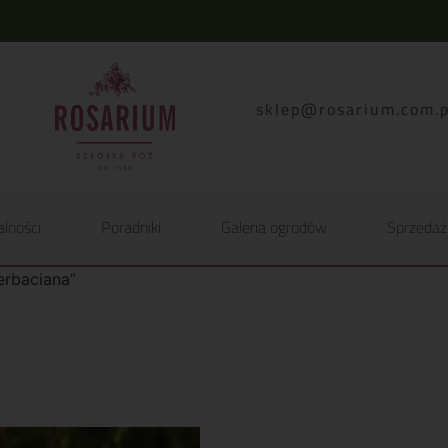
lp.moc.muirasor@pelk
alności
Poradniki
Galeria ogrodów
Sprzedaż
erbaciana”