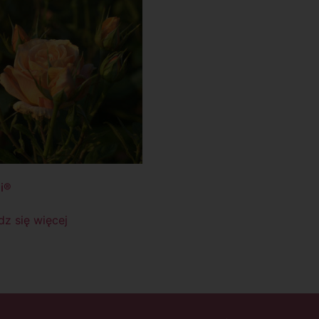
i®
z się więcej