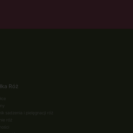
łka Róż
łce
ny
ik sadzenia i pielęgnacji róż
ie róż
ności