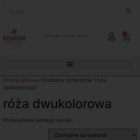
0
lp.moc.muirasor@pelks
Strona główna
/ Produkty oznaczone “róża
dwukolorowa”
róża dwukolorowa
Wyświetlanie jednego wyniku