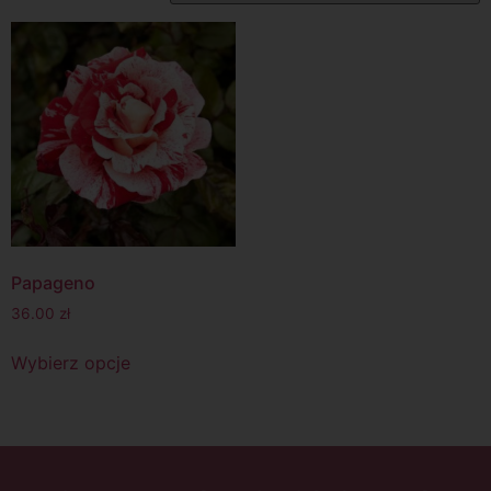
Papageno
36.00
zł
Wybierz opcje