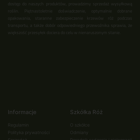
dostęp do naszych produktów, prowadzimy sprzedaż wysyłkową
roślin. Piętnastoletnie doświadczenie, optymalnie dobrane
opakowania, staranne zabezpieczenie krzewów róż podczas
transportu, a także dobór odpowiedniego przewoźnika sprawia, że
większość przesyłek dociera do celu w nienaruszonym stanie.
Informacje
Szkółka Róż
Regulamin
O szkółce
Polityka prywatności
Odmiany
Sprzedaż
Poradnik sadzenia i pielęgnacji