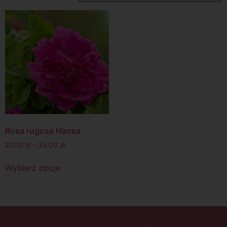
Rosa rugosa Hansa
27.00
zł
–
35.00
zł
Wybierz opcje