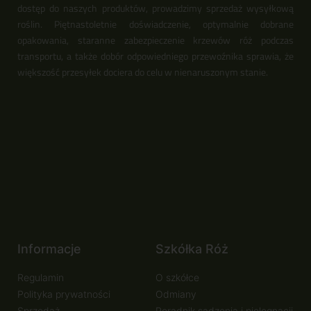
dostęp do naszych produktów, prowadzimy sprzedaż wysyłkową
roślin. Piętnastoletnie doświadczenie, optymalnie dobrane
opakowania, staranne zabezpieczenie krzewów róż podczas
transportu, a także dobór odpowiedniego przewoźnika sprawia, że
większość przesyłek dociera do celu w nienaruszonym stanie.
Informacje
Szkółka Róż
Regulamin
O szkółce
Polityka prywatności
Odmiany
Sprzedaż
Poradnik sadzenia i pielęgnacji