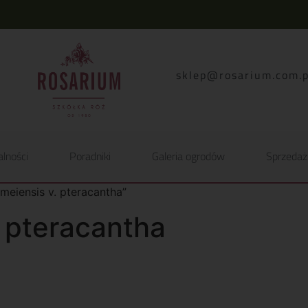
lp.moc.muirasor@pelk
alności
Poradniki
Galeria ogrodów
Sprzedaż
eiensis v. pteracantha”
 pteracantha