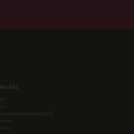
łka Róż
łce
ny
ik sadzenia i pielęgnacji róż
ie róż
ności