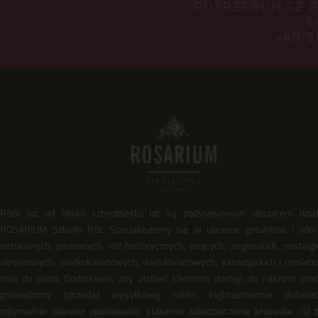
POTRZEBUJESZ 
S
+48 5
Róże już od blisko czterdziestu lat są podstawowym obszarem dział
ROSARIUM Szkółki Róż. Specjalizujemy się w uprawie gatunków i odm
naturalnych, parkowych, róż historycznych, pnących, angielskich, nostalgi
okrywowych, wielkokwiatowych, wielokwiatowych, kanadyjskich i miniat
oraz do patio. Dodatkowo, aby ułatwić klientom dostęp do naszych pro
prowadzimy sprzedaż wysyłkową roślin. Piętnastoletnie doświadc
optymalnie dobrane opakowania, staranne zabezpieczenie krzewów róż 