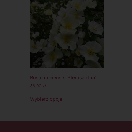
Rosa omeiensis 'Pteracantha’
38.00
zł
Wybierz opcje