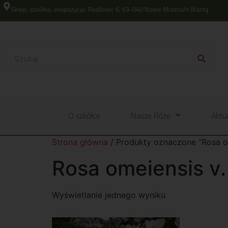
Sklep, szkółka, ekspozycja: Radliniec 6, 63-040 Nowe Miasto/n Wartą
O szkółce
Nasze Róże
Aktu
Strona główna
/ Produkty oznaczone “Rosa om
Rosa omeiensis v.
Wyświetlanie jednego wyniku