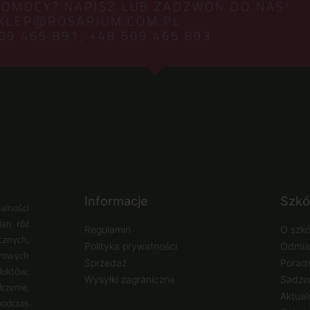
POMOCY? NAPISZ LUB ZADZWOŃ DO NAS!
KLEP@ROSARIUM.COM.PL
09 465 891,
+48 509 465 893
Informacje
Szkó
alności
ian róż
Regulamin
O szkó
cznych,
Polityka prywatności
Odmia
urowych
Sprzedaż
Poradn
duktów,
Wysyłki zagraniczne
Sadzen
zenie,
Aktual
podczas