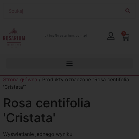
0
lp.moc.muirasor@pelks
Strona główna
/ Produkty oznaczone “Rosa centifolia
'Cristata'”
Rosa centifolia
'Cristata'
Wyświetlanie jednego wyniku