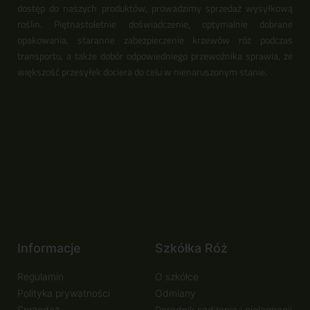
dostęp do naszych produktów, prowadzimy sprzedaż wysyłkową
roślin. Piętnastoletnie doświadczenie, optymalnie dobrane
opakowania, staranne zabezpieczenie krzewów róż podczas
transportu, a także dobór odpowiedniego przewoźnika sprawia, że
większość przesyłek dociera do celu w nienaruszonym stanie.
Informacje
Szkółka Róż
Regulamin
O szkółce
Polityka prywatności
Odmiany
Sprzedaż
Poradnik sadzenia i pielęgnacji