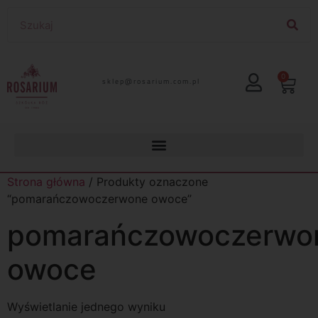
0
lp.moc.muirasor@pelks
Strona główna
/ Produkty oznaczone
“pomarańczowoczerwone owoce”
pomarańczowoczerwo
owoce
Wyświetlanie jednego wyniku