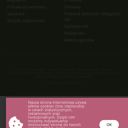
Polityka prywatności
Odmiany
Sprzedaż
Poradnik sadzenia i pielęgnacji
róż
Wysyłki zagraniczne
Sadzenie róż
Aktualności
Galeria ogrodów
© 2020. fotografie: Tomasz Ciesielski - bankfoto.net, Teresa
Święcicka, Mariusz Ilkiewicz, Krzysztof Chodun Kopiowanie tekstów i
zdjęć bez zgody autorów zabronione!
realizacja: webCase.pl
Nasza strona internetowa używa
plików cookies (tzw. ciasteczka)
w celach statystycznych,
reklamowych oraz
funkcjonalnych. Dzięki nim
możemy indywidualnie
dostosować stronę do twoich
OK