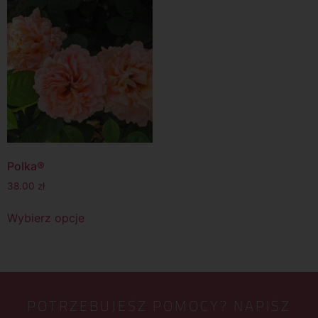
Polka®
38.00
zł
Wybierz opcje
POTRZEBUJESZ POMOCY? NAPISZ