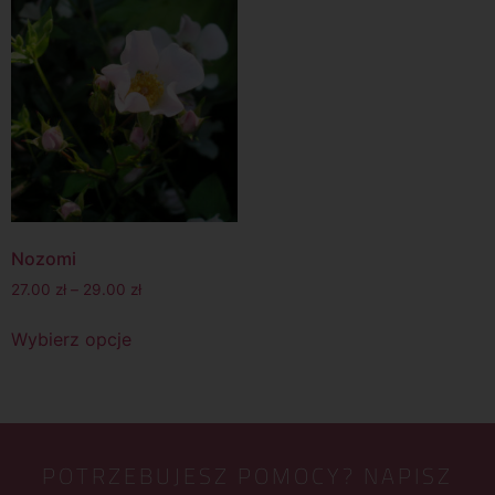
Nozomi
27.00
zł
–
29.00
zł
Wybierz opcje
POTRZEBUJESZ POMOCY? NAPISZ