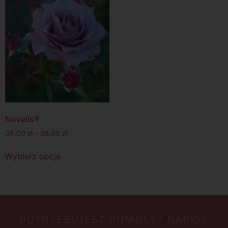
Novalis®
36.00
zł
–
38.00
zł
Wybierz opcje
POTRZEBUJESZ POMOCY? NAPISZ