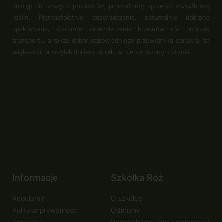
dostęp do naszych produktów, prowadzimy sprzedaż wysyłkową
roślin. Piętnastoletnie doświadczenie, optymalnie dobrane
opakowania, staranne zabezpieczenie krzewów róż podczas
transportu, a także dobór odpowiedniego przewoźnika sprawia, że
większość przesyłek dociera do celu w nienaruszonym stanie.
Informacje
Szkółka Róż
Regulamin
O szkółce
Polityka prywatności
Odmiany
Sprzedaż
Poradnik sadzenia i pielęgnacji