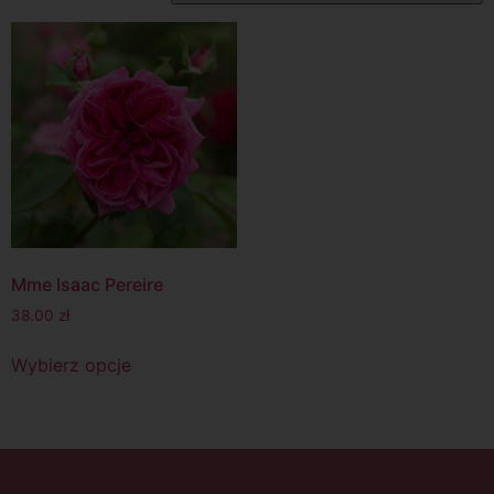
Mme Isaac Pereire
38.00
zł
Wybierz opcje