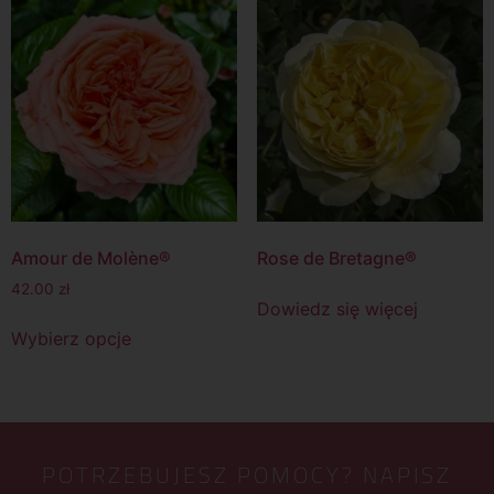
Amour de Molène®
Rose de Bretagne®
42.00
zł
Dowiedz się więcej
Wybierz opcje
POTRZEBUJESZ POMOCY? NAPISZ