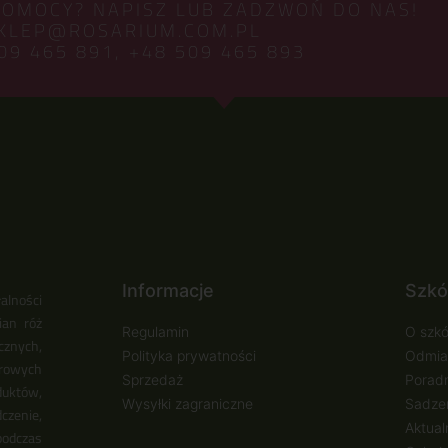
POMOCY? NAPISZ LUB ZADZWOŃ DO NAS!
KLEP@ROSARIUM.COM.PL
09 465 891,
+48 509 465 893
Informacje
Szkó
alności
ian róż
Regulamin
O szkó
cznych,
Polityka prywatności
Odmia
urowych
Sprzedaż
Poradn
duktów,
Wysyłki zagraniczne
Sadzen
zenie,
Aktual
podczas