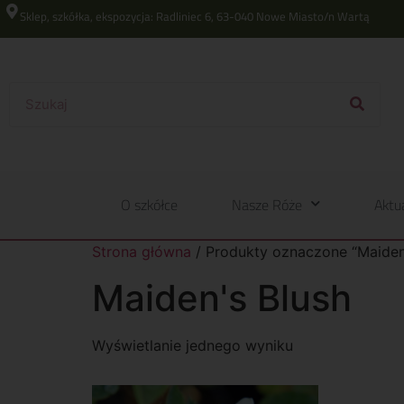
Sklep, szkółka, ekspozycja: Radliniec 6, 63-040 Nowe Miasto/n Wartą
O szkółce
Nasze Róże
Aktu
Strona główna
/ Produkty oznaczone “Maiden
Maiden's Blush
Wyświetlanie jednego wyniku