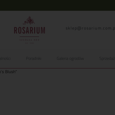
lp.moc.muirasor@pelk
alności
Poradniki
Galeria ogrodów
Sprzedaż
's Blush”