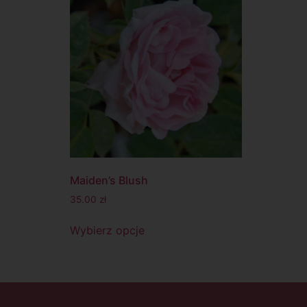
Maiden’s Blush
35.00
zł
Wybierz opcje