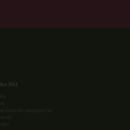
łka Róż
łce
ny
ik sadzenia i pielęgnacji róż
ie róż
ności