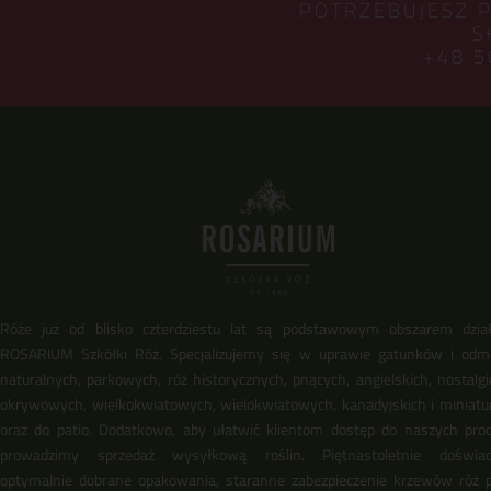
POTRZEBUJESZ 
S
+48 5
Róże już od blisko czterdziestu lat są podstawowym obszarem dział
ROSARIUM Szkółki Róż. Specjalizujemy się w uprawie gatunków i odm
naturalnych, parkowych, róż historycznych, pnących, angielskich, nostalgi
okrywowych, wielkokwiatowych, wielokwiatowych, kanadyjskich i miniat
oraz do patio. Dodatkowo, aby ułatwić klientom dostęp do naszych pro
prowadzimy sprzedaż wysyłkową roślin. Piętnastoletnie doświadc
optymalnie dobrane opakowania, staranne zabezpieczenie krzewów róż 