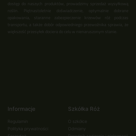
dostęp do naszych produktów, prowadzimy sprzedaż wysyłkową
roślin. Piętnastoletnie doświadczenie, optymalnie dobrane
opakowania, staranne zabezpieczenie krzewów róż podczas
transportu, a także dobór odpowiedniego przewoźnika sprawia, że
większość przesyłek dociera do celu w nienaruszonym stanie.
Informacje
Szkółka Róż
Regulamin
O szkółce
Polityka prywatności
Odmiany
Sprzedaż
Poradnik sadzenia i pielęgnacji