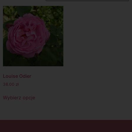
Louise Odier
38.00
zł
Wybierz opcje