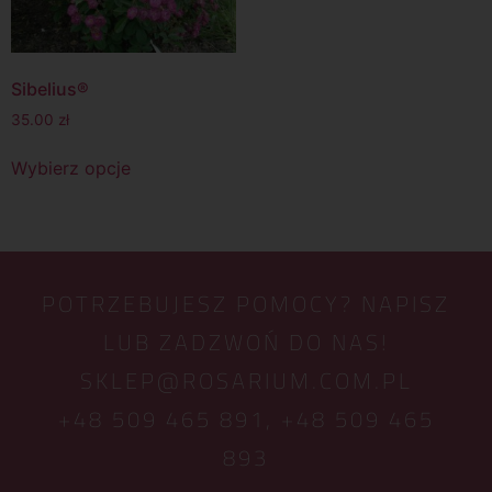
Sibelius®
35.00
zł
Wybierz opcje
POTRZEBUJESZ POMOCY? NAPISZ
LUB ZADZWOŃ DO NAS!
SKLEP@ROSARIUM.COM.PL
+48 509 465 891,
+48 509 465
893