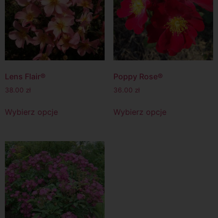
Lens Flair®
Poppy Rose®
38.00
zł
36.00
zł
Wybierz opcje
Wybierz opcje