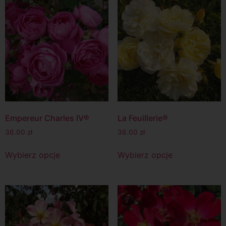
Empereur Charles IV®
La Feuillerie®
36.00
zł
36.00
zł
Wybierz opcje
Wybierz opcje