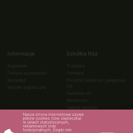
Informacje
Szkółka Róż
Regulamin
O szkółce
Polityka prywatności
Odmiany
Sprzedaż
Poradnik sadzenia i pielęgnacji
róż
Wysyłki zagraniczne
Sadzenie róż
Aktualności
Galeria ogrodów
Nasza strona internetowa używa
plików cookies (tzw. ciasteczka)
w celach statystycznych,
reklamowych oraz
funkcjonalnych. Dzięki nim