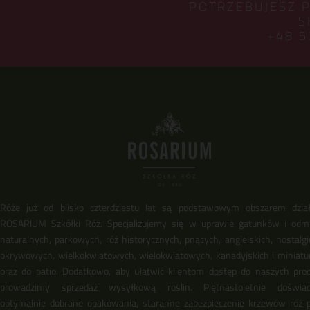
POTRZEBUJESZ 
S
+48 5
Róże już od blisko czterdziestu lat są podstawowym obszarem dział
ROSARIUM Szkółki Róż. Specjalizujemy się w uprawie gatunków i odm
naturalnych, parkowych, róż historycznych, pnących, angielskich, nostalgi
okrywowych, wielkokwiatowych, wielokwiatowych, kanadyjskich i miniat
oraz do patio. Dodatkowo, aby ułatwić klientom dostęp do naszych pro
prowadzimy sprzedaż wysyłkową roślin. Piętnastoletnie doświadc
optymalnie dobrane opakowania, staranne zabezpieczenie krzewów róż 