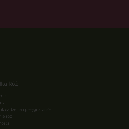
łka Róż
łce
ny
ik sadzenia i pielęgnacji róż
ie róż
ności