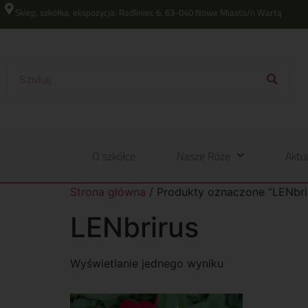
Sklep, szkółka, ekspozycja: Radliniec 6, 63-040 Nowe Miasto/n Wartą
O szkółce
Nasze Róże
Aktu
Strona główna
/ Produkty oznaczone “LENbri
LENbrirus
Wyświetlanie jednego wyniku