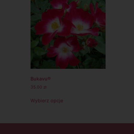
Bukavu®
35.00
zł
Wybierz opcje