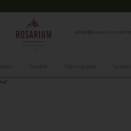
lp.moc.muirasor@pelk
alności
Poradniki
Galeria ogrodów
Sprzedaż
rus”