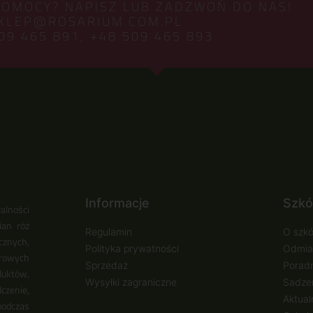
POMOCY? NAPISZ LUB ZADZWOŃ DO NAS!
KLEP@ROSARIUM.COM.PL
09 465 891,
+48 509 465 893
Informacje
Szkó
alności
ian róż
Regulamin
O szkó
cznych,
Polityka prywatności
Odmia
urowych
Sprzedaż
Poradn
duktów,
Wysyłki zagraniczne
Sadzen
zenie,
Aktual
podczas