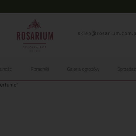
lp.moc.muirasor@pelk
alności
Poradniki
Galeria ogrodów
Sprzedaż
Perfume”