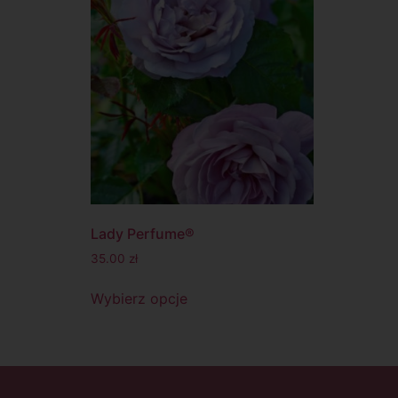
Lady Perfume®
35.00
zł
Wybierz opcje