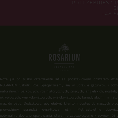
POTRZEBUJESZ 
S
+48 5
Róże już od blisko czterdziestu lat są podstawowym obszarem dział
ROSARIUM Szkółki Róż. Specjalizujemy się w uprawie gatunków i odm
naturalnych, parkowych, róż historycznych, pnących, angielskich, nostalgi
okrywowych, wielkokwiatowych, wielokwiatowych, kanadyjskich i miniat
oraz do patio. Dodatkowo, aby ułatwić klientom dostęp do naszych pro
prowadzimy sprzedaż wysyłkową roślin. Piętnastoletnie doświadc
optymalnie dobrane opakowania, staranne zabezpieczenie krzewów róż 