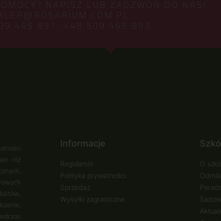
POMOCY? NAPISZ LUB ZADZWOŃ DO NAS!
KLEP@ROSARIUM.COM.PL
09 465 891,
+48 509 465 893
Informacje
Szkó
alności
ian róż
Regulamin
O szkó
cznych,
Polityka prywatności
Odmia
urowych
Sprzedaż
Poradn
duktów,
Wysyłki zagraniczne
Sadzen
zenie,
Aktual
podczas