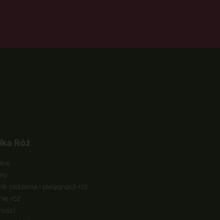
łka Róż
łce
ny
ik sadzenia i pielęgnacji róż
ie róż
ności