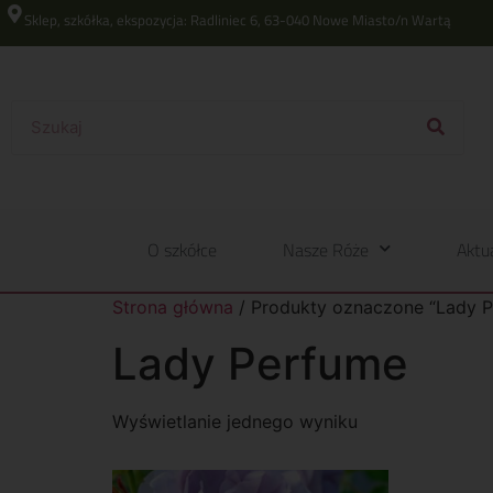
Sklep, szkółka, ekspozycja: Radliniec 6, 63-040 Nowe Miasto/n Wartą
O szkółce
Nasze Róże
Aktu
Strona główna
/ Produkty oznaczone “Lady 
Lady Perfume
Wyświetlanie jednego wyniku