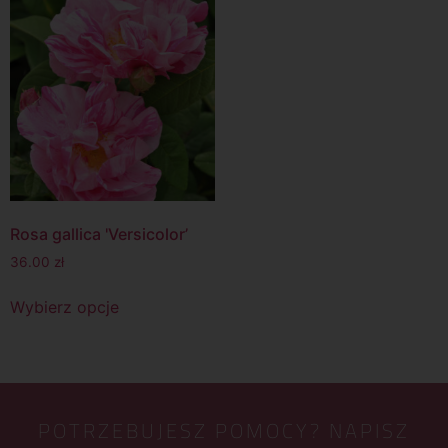
Rosa gallica 'Versicolor’
36.00
zł
Wybierz opcje
POTRZEBUJESZ POMOCY? NAPISZ