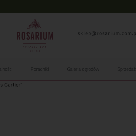
lp.moc.muirasor@pelk
alności
Poradniki
Galeria ogrodów
Sprzedaż
 Cartier”