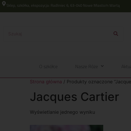
Sklep, szkółka, ekspozycja: Radliniec 6, 63-040 Nowe Miasto/n Wartą
O szkółce
Nasze Róże
Aktu
Strona główna
/ Produkty oznaczone “Jacques
Jacques Cartier
Wyświetlanie jednego wyniku