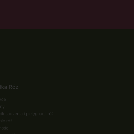
łka Róż
łce
ny
ik sadzenia i pielęgnacji róż
ie róż
ności