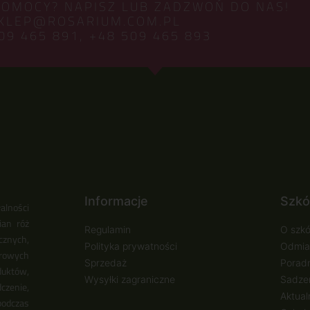
POMOCY? NAPISZ LUB ZADZWOŃ DO NAS!
KLEP@ROSARIUM.COM.PL
09 465 891,
+48 509 465 893
Informacje
Szkó
alności
ian róż
Regulamin
O szkó
cznych,
Polityka prywatności
Odmia
urowych
Sprzedaż
Poradn
duktów,
Wysyłki zagraniczne
Sadzen
zenie,
Aktual
podczas