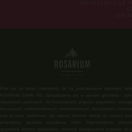
POTRZEBUJESZ 
S
+48 5
Róże już od blisko czterdziestu lat są podstawowym obszarem dział
ROSARIUM Szkółki Róż. Specjalizujemy się w uprawie gatunków i odm
naturalnych, parkowych, róż historycznych, pnących, angielskich, nostalgi
okrywowych, wielkokwiatowych, wielokwiatowych, kanadyjskich i miniat
oraz do patio. Dodatkowo, aby ułatwić klientom dostęp do naszych pro
prowadzimy sprzedaż wysyłkową roślin. Piętnastoletnie doświadc
optymalnie dobrane opakowania, staranne zabezpieczenie krzewów róż 