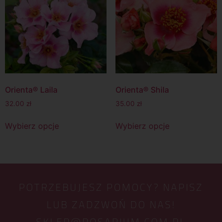
Orienta® Laila
Orienta® Shila
32.00
zł
35.00
zł
Wybierz opcje
Wybierz opcje
POTRZEBUJESZ POMOCY? NAPISZ
LUB ZADZWOŃ DO NAS!
SKLEP@ROSARIUM.COM.PL