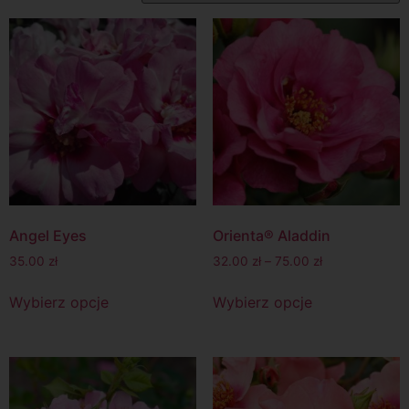
Angel Eyes
Orienta® Aladdin
35.00
zł
32.00
zł
–
75.00
zł
Wybierz opcje
Wybierz opcje