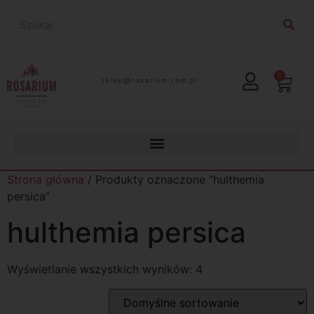
0
lp.moc.muirasor@pelks
Strona główna
/ Produkty oznaczone “hulthemia
persica”
hulthemia persica
Wyświetlanie wszystkich wyników: 4