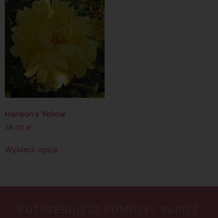
Harison’s Yellow
38.00
zł
Wybierz opcje
POTRZEBUJESZ POMOCY? NAPISZ