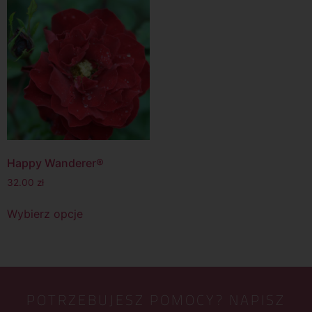
Happy Wanderer®
32.00
zł
Wybierz opcje
POTRZEBUJESZ POMOCY? NAPISZ