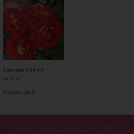
Gebrüder Grimm®
36.00
zł
Wybierz opcje
POTRZEBUJESZ POMOCY? NAPISZ