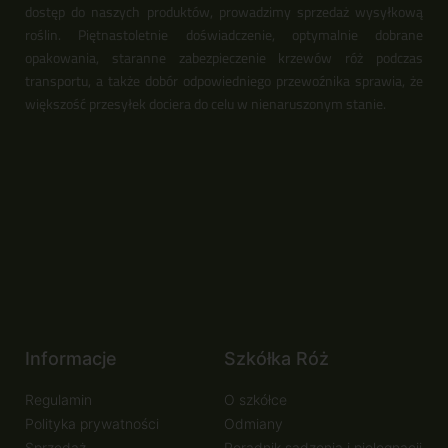
dostęp do naszych produktów, prowadzimy sprzedaż wysyłkową
roślin. Piętnastoletnie doświadczenie, optymalnie dobrane
opakowania, staranne zabezpieczenie krzewów róż podczas
transportu, a także dobór odpowiedniego przewoźnika sprawia, że
większość przesyłek dociera do celu w nienaruszonym stanie.
Informacje
Szkółka Róż
Regulamin
O szkółce
Polityka prywatności
Odmiany
Sprzedaż
Poradnik sadzenia i pielęgnacji