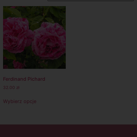
Ferdinand Pichard
32.00
zł
Wybierz opcje