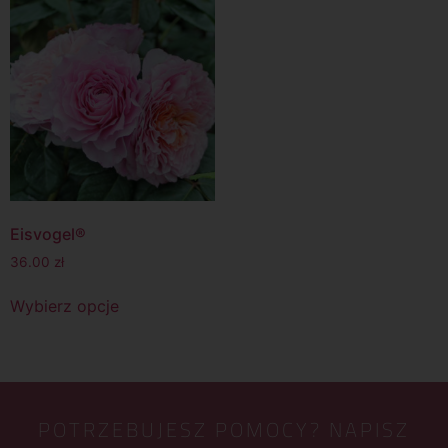
Eisvogel®
36.00
zł
Wybierz opcje
POTRZEBUJESZ POMOCY? NAPISZ