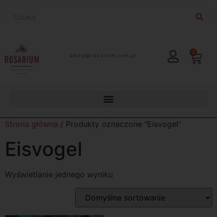
0
lp.moc.muirasor@pelks
Strona główna
/ Produkty oznaczone “Eisvogel”
Eisvogel
Wyświetlanie jednego wyniku