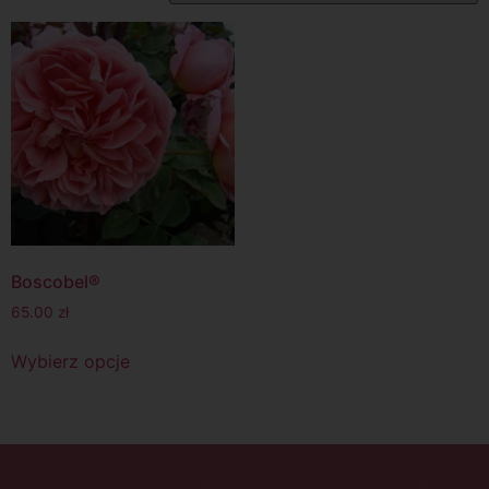
Boscobel®
65.00
zł
Wybierz opcje