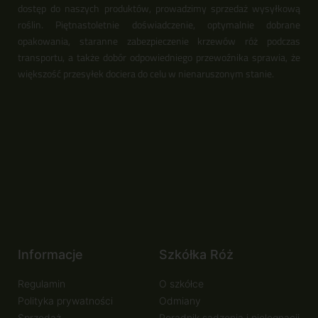
dostęp do naszych produktów, prowadzimy sprzedaż wysyłkową
roślin. Piętnastoletnie doświadczenie, optymalnie dobrane
opakowania, staranne zabezpieczenie krzewów róż podczas
transportu, a także dobór odpowiedniego przewoźnika sprawia, że
większość przesyłek dociera do celu w nienaruszonym stanie.
Informacje
Szkółka Róż
Regulamin
O szkółce
Polityka prywatności
Odmiany
Sprzedaż
Poradnik sadzenia i pielęgnacji