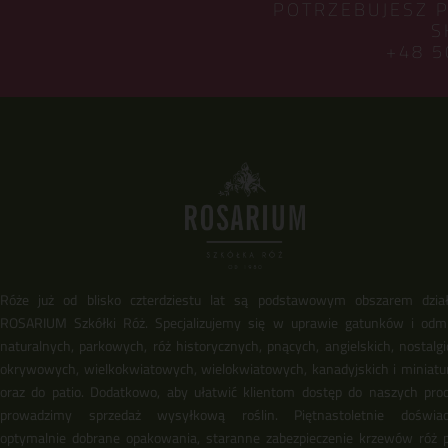
POTRZEBUJESZ 
S
+48 5
Róże już od blisko czterdziestu lat są podstawowym obszarem dział
ROSARIUM Szkółki Róż. Specjalizujemy się w uprawie gatunków i odm
naturalnych, parkowych, róż historycznych, pnących, angielskich, nostalgi
okrywowych, wielkokwiatowych, wielokwiatowych, kanadyjskich i miniat
oraz do patio. Dodatkowo, aby ułatwić klientom dostęp do naszych pro
prowadzimy sprzedaż wysyłkową roślin. Piętnastoletnie doświadc
optymalnie dobrane opakowania, staranne zabezpieczenie krzewów róż 