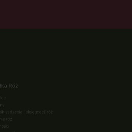
łka Róż
łce
ny
ik sadzenia i pielęgnacji róż
ie róż
ności