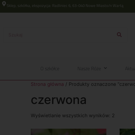
Sklep, szkółka, ekspozycja: Radliniec 6, 63-040 Nowe Miasto/n Wartą
O szkółce
Nasze Róże
Aktu
Strona główna
/ Produkty oznaczone “czerw
czerwona
Wyświetlanie wszystkich wyników: 2