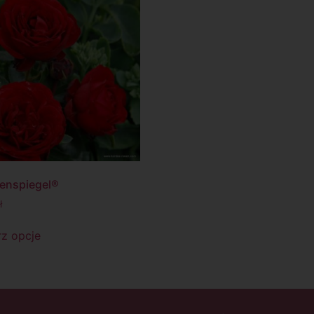
ulenspiegel®
ł
z opcje