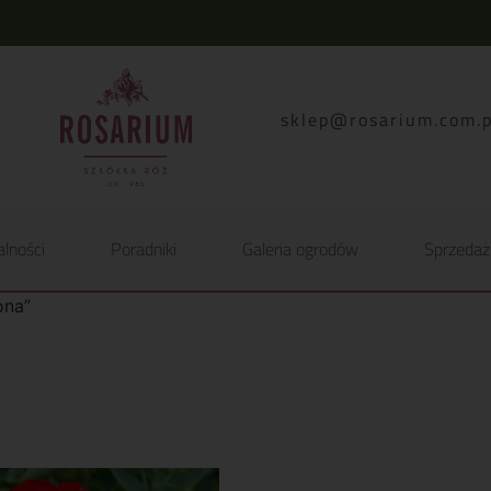
lp.moc.muirasor@pelk
alności
Poradniki
Galeria ogrodów
Sprzedaż
ona”