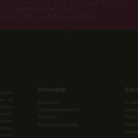
POMOCY? NAPISZ LUB ZADZWOŃ DO NAS!
KLEP@ROSARIUM.COM.PL
09 465 891,
+48 509 465 893
Informacje
Szkó
alności
ian róż
Regulamin
O szkó
cznych,
Polityka prywatności
Odmia
urowych
Sprzedaż
Poradn
duktów,
Wysyłki zagraniczne
Sadzen
zenie,
Aktual
podczas