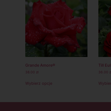
Grande Amore®
Till E
38.00
zł
36.00
z
Wybierz opcje
Wybier