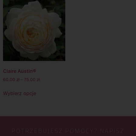
Claire Austin®
60.00
zł
–
75.00
zł
Wybierz opcje
POTRZEBUJESZ POMOCY? NAPISZ