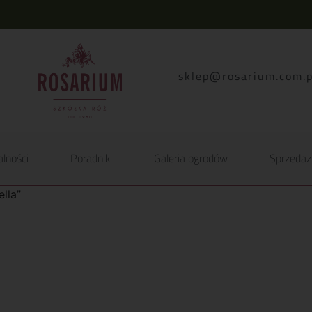
lp.moc.muirasor@pelk
alności
Poradniki
Galeria ogrodów
Sprzedaż
lla”