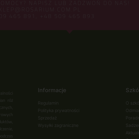
POMOCY? NAPISZ LUB ZADZWOŃ DO NAS!
KLEP@ROSARIUM.COM.PL
09 465 891,
+48 509 465 893
Informacje
Szkó
alności
ian róż
Regulamin
O szkó
cznych,
Polityka prywatności
Odmia
urowych
Sprzedaż
Poradn
duktów,
Wysyłki zagraniczne
Sadzen
zenie,
Aktual
podczas