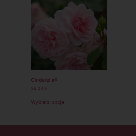
Cinderella®
36.00
zł
Wybierz opcje