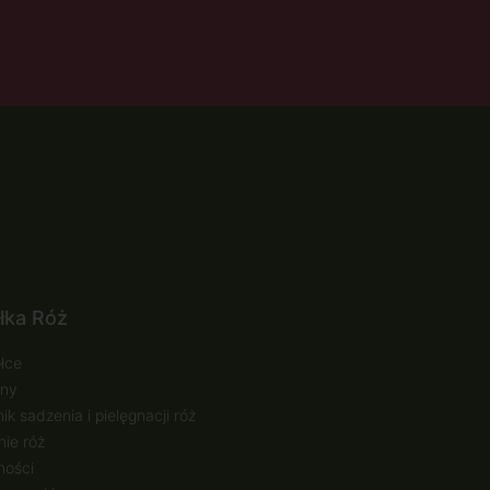
łka Róż
łce
ny
ik sadzenia i pielęgnacji róż
ie róż
ności