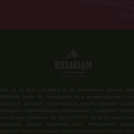
POTRZEBUJESZ 
S
+48 5
Róże już od blisko czterdziestu lat są podstawowym obszarem dział
ROSARIUM Szkółki Róż. Specjalizujemy się w uprawie gatunków i odm
naturalnych, parkowych, róż historycznych, pnących, angielskich, nostalgi
okrywowych, wielkokwiatowych, wielokwiatowych, kanadyjskich i miniat
oraz do patio. Dodatkowo, aby ułatwić klientom dostęp do naszych pro
prowadzimy sprzedaż wysyłkową roślin. Piętnastoletnie doświadc
optymalnie dobrane opakowania, staranne zabezpieczenie krzewów róż 