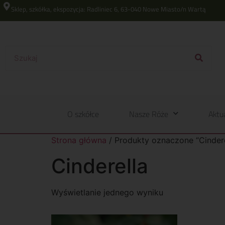
Sklep, szkółka, ekspozycja: Radliniec 6, 63-040 Nowe Miasto/n Wartą
O szkółce
Nasze Róże
Aktu
Strona główna
/ Produkty oznaczone “Cindere
Cinderella
Wyświetlanie jednego wyniku