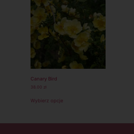
Canary Bird
38.00
zł
Wybierz opcje