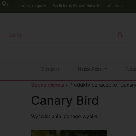
Sklep, szkółka, ekspozycja: Radliniec 6, 63-040 Nowe Miasto/n Wartą
O szkółce
Nasze Róże
Aktu
Strona główna
/ Produkty oznaczone “Canary
Canary Bird
Wyświetlanie jednego wyniku