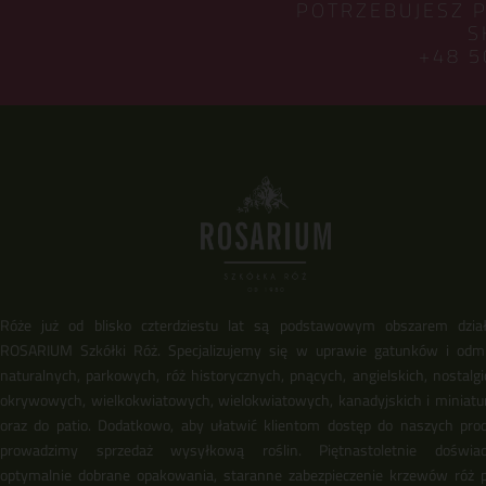
POTRZEBUJESZ 
S
+48 5
Róże już od blisko czterdziestu lat są podstawowym obszarem dział
ROSARIUM Szkółki Róż. Specjalizujemy się w uprawie gatunków i odm
naturalnych, parkowych, róż historycznych, pnących, angielskich, nostalgi
okrywowych, wielkokwiatowych, wielokwiatowych, kanadyjskich i miniat
oraz do patio. Dodatkowo, aby ułatwić klientom dostęp do naszych pro
prowadzimy sprzedaż wysyłkową roślin. Piętnastoletnie doświadc
optymalnie dobrane opakowania, staranne zabezpieczenie krzewów róż 