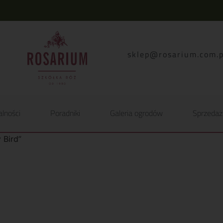
lp.moc.muirasor@pelk
alności
Poradniki
Galeria ogrodów
Sprzedaż
 Bird”