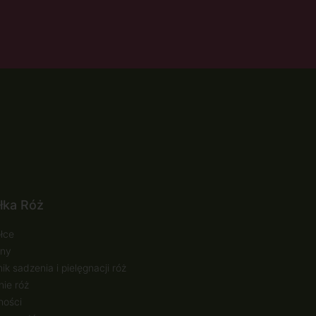
łka Róż
łce
ny
ik sadzenia i pielęgnacji róż
ie róż
ności