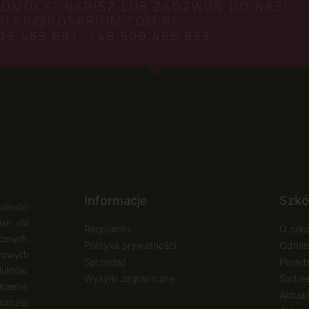
POMOCY? NAPISZ LUB ZADZWOŃ DO NAS!
KLEP@ROSARIUM.COM.PL
09 465 891,
+48 509 465 893
Informacje
Szkó
alności
ian róż
Regulamin
O szkó
cznych,
Polityka prywatności
Odmia
urowych
Sprzedaż
Poradn
duktów,
Wysyłki zagraniczne
Sadzen
zenie,
Aktual
podczas