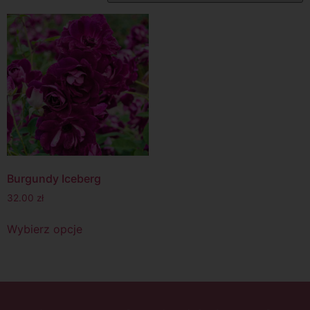
Burgundy Iceberg
32.00
zł
Wybierz opcje