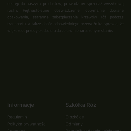
dostęp do naszych produktów, prowadzimy sprzedaż wysyłkową
roślin. Piętnastoletnie doświadczenie, optymalnie dobrane
opakowania, staranne zabezpieczenie krzewów róż podczas
transportu, a także dobór odpowiedniego przewoźnika sprawia, że
większość przesyłek dociera do celu w nienaruszonym stanie.
Informacje
Szkółka Róż
Regulamin
O szkółce
Polityka prywatności
Odmiany
Sprzedaż
Poradnik sadzenia i pielęgnacji