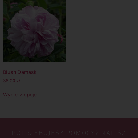
Blush Damask
36.00
zł
Wybierz opcje
POTRZEBUJESZ POMOCY? NAPISZ