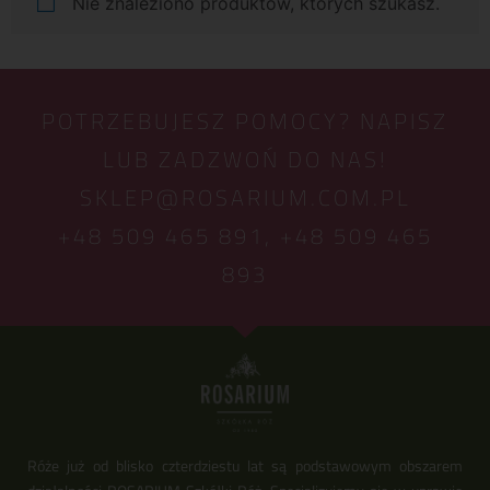
Nie znaleziono produktów, których szukasz.
POTRZEBUJESZ POMOCY? NAPISZ
LUB ZADZWOŃ DO NAS!
SKLEP@ROSARIUM.COM.PL
+48 509 465 891,
+48 509 465
893
Róże już od blisko czterdziestu lat są podstawowym obszarem