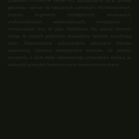
działalności ROSARIUM Szkółki Róż. Specjalizujemy się w uprawie
gatunków i odmian róż naturalnych, parkowych, róż historycznych,
pnących, angielskich, nostalgicznych, okrywowych,
wielkokwiatowych, wielokwiatowych, kanadyjskich i
miniaturowych oraz do patio. Dodatkowo, aby ułatwić klientom
dostęp do naszych produktów, prowadzimy sprzedaż wysyłkową
roślin. Piętnastoletnie doświadczenie, optymalnie dobrane
opakowania, staranne zabezpieczenie krzewów róż podczas
transportu, a także dobór odpowiedniego przewoźnika sprawia, że
większość przesyłek dociera do celu w nienaruszonym stanie.