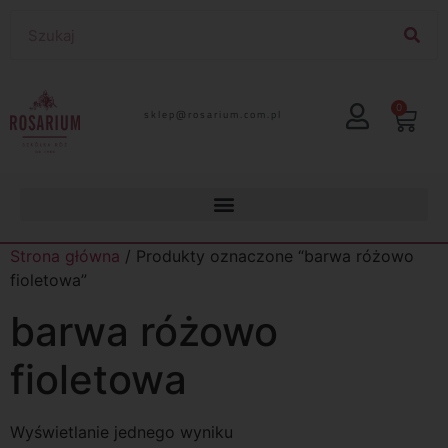
0
lp.moc.muirasor@pelks
Strona główna
/ Produkty oznaczone “barwa różowo
fioletowa”
barwa różowo
fioletowa
Wyświetlanie jednego wyniku