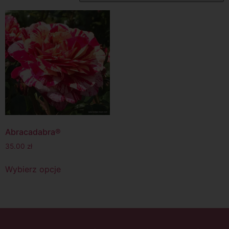
Abracadabra®
35.00
zł
Wybierz opcje