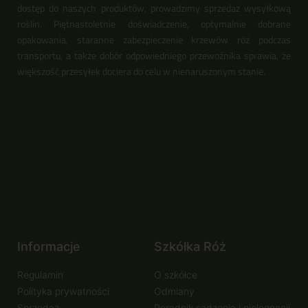
dostęp do naszych produktów, prowadzimy sprzedaż wysyłkową
roślin. Piętnastoletnie doświadczenie, optymalnie dobrane
opakowania, staranne zabezpieczenie krzewów róż podczas
transportu, a także dobór odpowiedniego przewoźnika sprawia, że
większość przesyłek dociera do celu w nienaruszonym stanie.
Informacje
Szkółka Róż
Regulamin
O szkółce
Polityka prywatności
Odmiany
Sprzedaż
Poradnik sadzenia i pielęgnacji