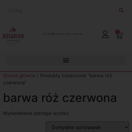
0
lp.moc.muirasor@pelks
Strona główna
/ Produkty oznaczone “barwa róż
czerwona”
barwa róż czerwona
Wyświetlanie jednego wyniku