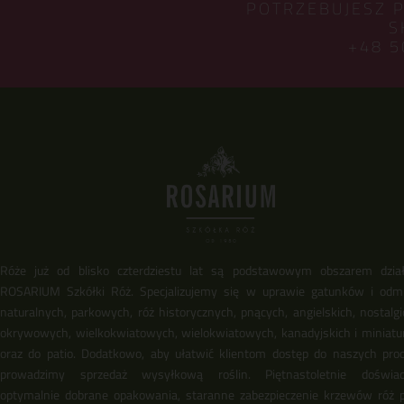
POTRZEBUJESZ 
S
+48 5
Róże już od blisko czterdziestu lat są podstawowym obszarem dział
ROSARIUM Szkółki Róż. Specjalizujemy się w uprawie gatunków i odm
naturalnych, parkowych, róż historycznych, pnących, angielskich, nostalgi
okrywowych, wielkokwiatowych, wielokwiatowych, kanadyjskich i miniat
oraz do patio. Dodatkowo, aby ułatwić klientom dostęp do naszych pro
prowadzimy sprzedaż wysyłkową roślin. Piętnastoletnie doświadc
optymalnie dobrane opakowania, staranne zabezpieczenie krzewów róż 