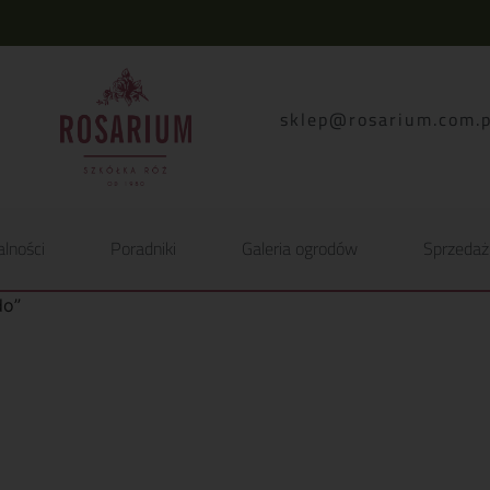
lp.moc.muirasor@pelk
alności
Poradniki
Galeria ogrodów
Sprzedaż
do”