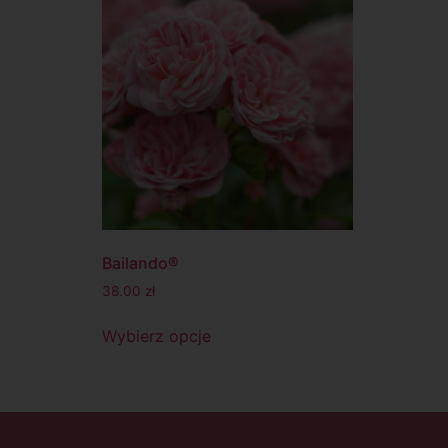
Bailando®
38.00
zł
Wybierz opcje