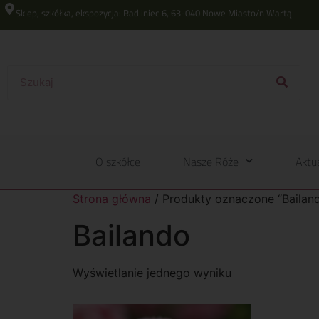
Sklep, szkółka, ekspozycja: Radliniec 6, 63-040 Nowe Miasto/n Wartą
O szkółce
Nasze Róże
Aktu
Strona główna
/ Produkty oznaczone “Bailan
Bailando
Wyświetlanie jednego wyniku