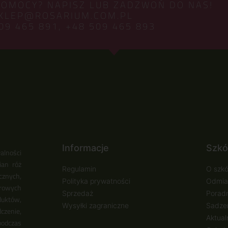
POMOCY? NAPISZ LUB ZADZWOŃ DO NAS!
KLEP@ROSARIUM.COM.PL
09 465 891,
+48 509 465 893
Informacje
Szkó
alności
ian róż
Regulamin
O szkó
cznych,
Polityka prywatności
Odmia
urowych
Sprzedaż
Poradn
duktów,
Wysyłki zagraniczne
Sadzen
zenie,
Aktual
podczas