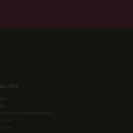
łka Róż
łce
ny
ik sadzenia i pielęgnacji róż
ie róż
ności