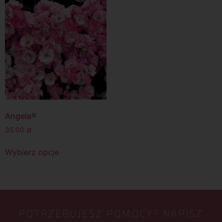
Angela®
35.00
zł
Wybierz opcje
POTRZEBUJESZ POMOCY? NAPISZ