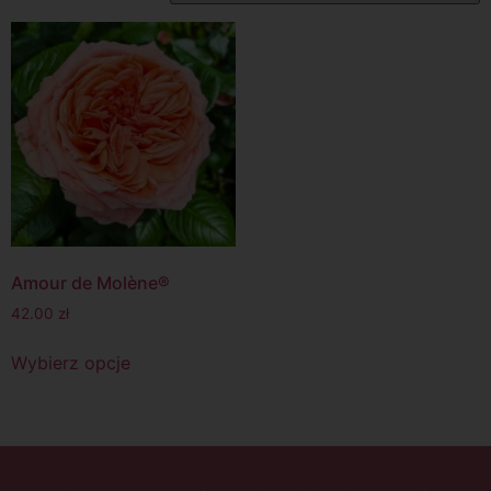
Amour de Molène®
42.00
zł
Wybierz opcje