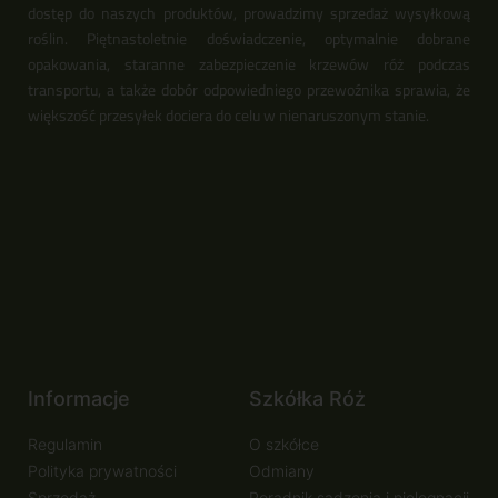
dostęp do naszych produktów, prowadzimy sprzedaż wysyłkową
roślin. Piętnastoletnie doświadczenie, optymalnie dobrane
opakowania, staranne zabezpieczenie krzewów róż podczas
transportu, a także dobór odpowiedniego przewoźnika sprawia, że
większość przesyłek dociera do celu w nienaruszonym stanie.
Informacje
Szkółka Róż
Regulamin
O szkółce
Polityka prywatności
Odmiany
Sprzedaż
Poradnik sadzenia i pielęgnacji