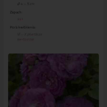
Ø 4 – 5 cm
Zapach:
+++
Pora kwitnienia:
VI – X powtarza
kwitnienie