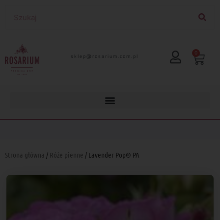
0
lp.moc.muirasor@pelks
Strona główna
/
Róże pienne
/ Lavender Pop® PA