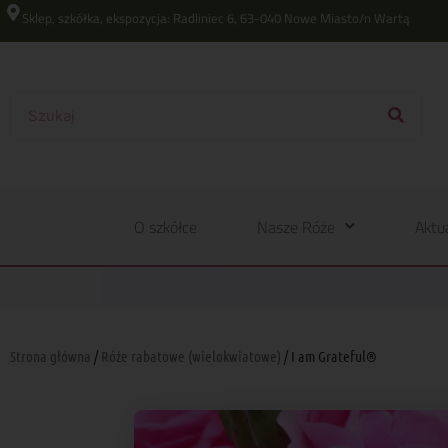
Sklep, szkółka, ekspozycja: Radliniec 6, 63-040 Nowe Miasto/n Wartą
O szkółce
Nasze Róże
Aktu
Strona główna
/
Róże rabatowe (wielokwiatowe)
/ I am Grateful®