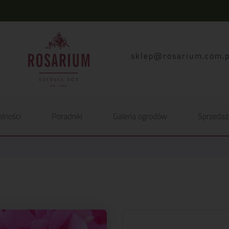
lp.moc.muirasor@pelk
alności
Poradniki
Galeria ogrodów
Sprzedaż