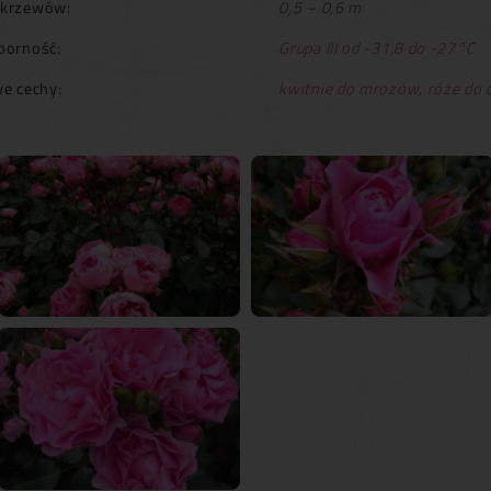
 krzewów:
0,5 – 0,6 m
orność:
Grupa III od -31,8 do -27°C
e cechy:
kwitnie do mrozów
,
róże do 