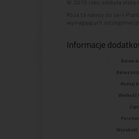
W 2015 roku zdobyła złoty
Róża ta należy do serii Pla
wymagających szczególnej pi
Informacje dodatk
Barwa k
Barwa szc
Rodzaj k
Wielkość 
Zapa
Pora kwi
Wysokość 