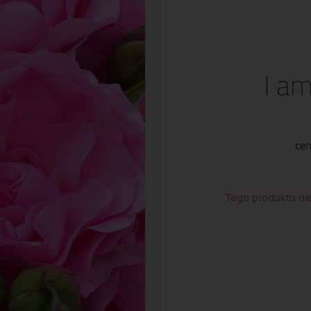
I a
cen
Tego produktu nie