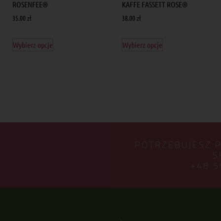
ROSENFEE®
KAFFE FASSETT ROSE®
35.00
zł
38.00
zł
Wybierz opcje
Wybierz opcje
POTRZEBUJESZ 
S
+48 5