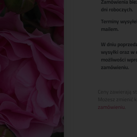
Zamówienia bie
dni roboczych.
Terminy wysyłe
mailem.
W dniu poprzed
wysyłki oraz w 
możliwości wpr
zamówieniu.
Ceny zawierają s
Możesz zmienić k
zamówieniu
.