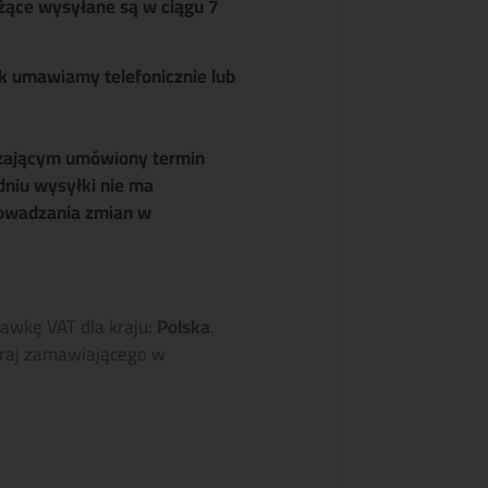
żące wysyłane są w ciągu 7
k umawiamy telefonicznie lub
zającym umówiony termin
dniu wysyłki nie ma
owadzania zmian w
tawkę VAT dla kraju:
Polska
.
raj zamawiającego w