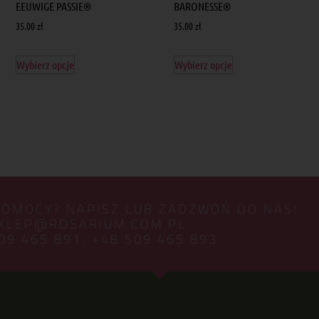
EEUWIGE PASSIE®
BARONESSE®
35.00
zł
35.00
zł
Wybierz opcje
Wybierz opcje
POMOCY? NAPISZ LUB ZADZWOŃ DO NAS!
KLEP@ROSARIUM.COM.PL
09 465 891,
+48 509 465 893