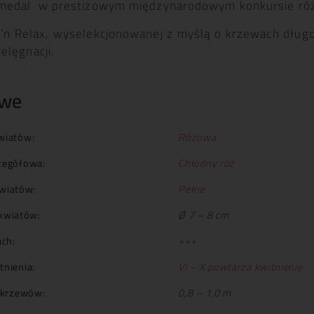
 medal w prestiżowym międzynarodowym konkursie ró
nt’n Relax, wyselekcjonowanej z myślą o krzewach długo
elęgnacji.
owe
wiatów:
Różowa
zegółowa:
Chłodny róż
wiatów:
Pełne
kwiatów:
Ø 7 – 8 cm
ch:
+++
tnienia:
VI – X powtarza kwitnienie
krzewów:
0,8 – 1,0 m