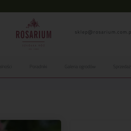
lp.moc.muirasor@pelk
alności
Poradniki
Galeria ogrodów
Sprzedaż