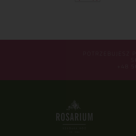
POTRZEBUJESZ 
S
+48 5