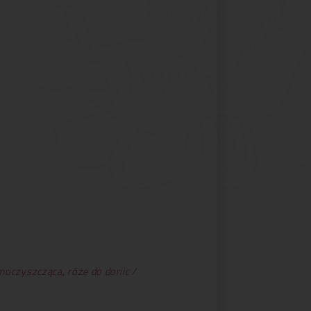
moczyszcząca
,
róże do donic /