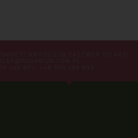
POMOCY? NAPISZ LUB ZADZWOŃ DO NAS!
KLEP@ROSARIUM.COM.PL
09 465 891,
+48 509 465 893