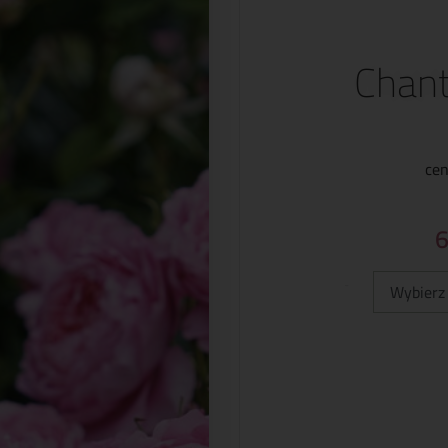
Chant
cen
Typ: