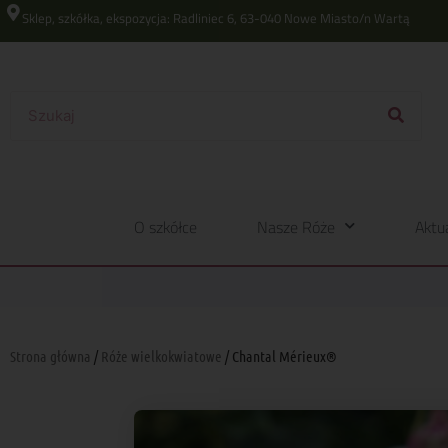
Sklep, szkółka, ekspozycja: Radliniec 6, 63-040 Nowe Miasto/n Wartą
O szkółce
Nasze Róże
Aktu
Strona główna
/
Róże wielkokwiatowe
/ Chantal Mérieux®