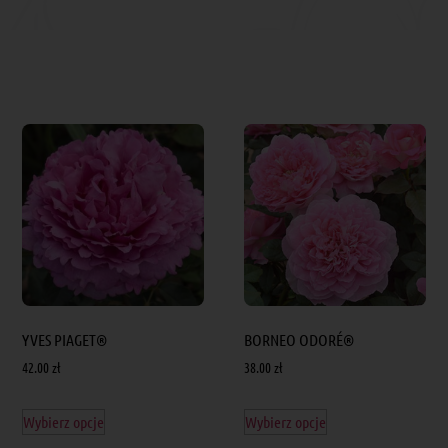
YVES PIAGET®
BORNEO ODORÉ®
42.00
zł
38.00
zł
Wybierz opcje
Wybierz opcje