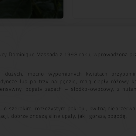
cy Dominique Massada z 1998 roku, wprowadzona prze
 dużych, mocno wypełnionych kwiatach przypomin
dyncze lub po trzy na pędzie, mają ciepły różowy k
tensywny, bogaty zapach – słodko-owocowy, z nutami
, o szerokim, rozłożystym pokroju, kwitną nieprzerwan
acji, dobrze znoszą silne upały, jak i gorszą pogodę.