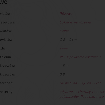
owe
wiatów:
Różowa
zegółowa:
Cukierkowo różowa
wiatów:
Pełne
kwiatów:
Ø 8 – 9 cm
ch:
++++
tnienia:
VI – X powtarza kwitnienie
krzewów:
1,5 m
 krzewów:
0,8 m
orność:
Grupa III od -31,8 do -27°C
e cechy:
odporne na choroby
,
róża sa
pojemników
,
Róże pachnące