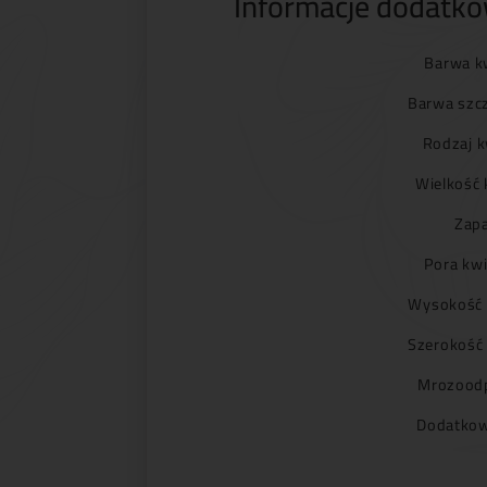
Informacje dodatk
Barwa k
Barwa szc
Rodzaj k
Wielkość 
Zapa
Pora kwi
Wysokość 
Szerokość
Mrozoodp
Dodatkow