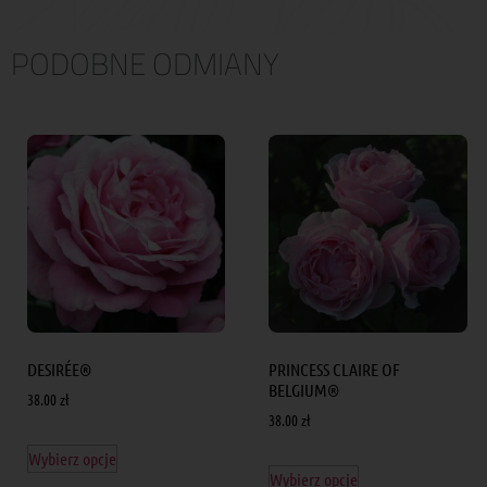
PODOBNE ODMIANY
DESIRÉE®
PRINCESS CLAIRE OF
BELGIUM®
38.00
zł
38.00
zł
Wybierz opcje
Wybierz opcje