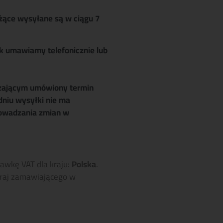
żące wysyłane są w ciągu 7
k umawiamy telefonicznie lub
zającym umówiony termin
dniu wysyłki nie ma
owadzania zmian w
tawkę VAT dla kraju:
Polska
.
raj zamawiającego w