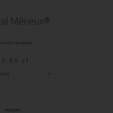
al Mérieux®
a brutto za sztukę:
60.00
zł
wysyłka
: