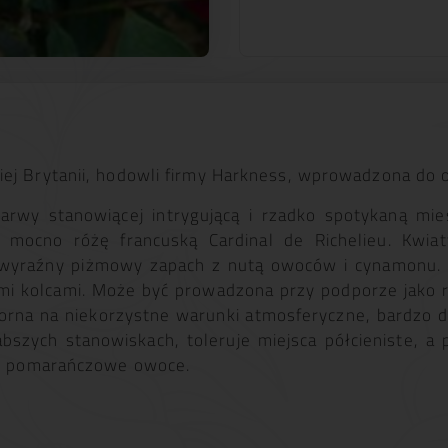
ej Brytanii, hodowli firmy Harkness, wprowadzona do 
rwy stanowiącej intrygującą i rzadko spotykaną mie
 mocno różę francuską Cardinal de Richelieu. Kwiat
ą wyraźny piżmowy zapach z nutą owoców i cynamonu. 
ymi kolcami. Może być prowadzona przy podporze jako 
orna na niekorzystne warunki atmosferyczne, bardzo do
bszych stanowiskach, toleruje miejsca półcieniste, a 
zne pomarańczowe owoce.