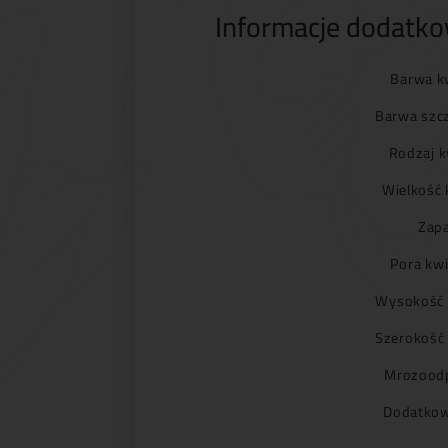
Informacje dodatk
Barwa k
Barwa szc
Rodzaj k
Wielkość 
Zapa
Pora kwi
Wysokość 
Szerokość
Mrozoodp
Dodatkow