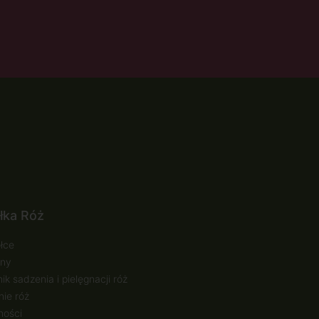
łka Róż
łce
ny
ik sadzenia i pielęgnacji róż
ie róż
ności