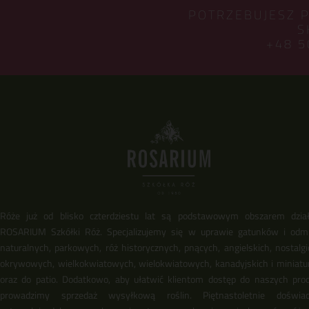
POTRZEBUJESZ 
S
+48 5
Róże już od blisko czterdziestu lat są podstawowym obszarem dział
ROSARIUM Szkółki Róż. Specjalizujemy się w uprawie gatunków i odm
naturalnych, parkowych, róż historycznych, pnących, angielskich, nostalgi
okrywowych, wielkokwiatowych, wielokwiatowych, kanadyjskich i miniat
oraz do patio. Dodatkowo, aby ułatwić klientom dostęp do naszych pro
prowadzimy sprzedaż wysyłkową roślin. Piętnastoletnie doświadc