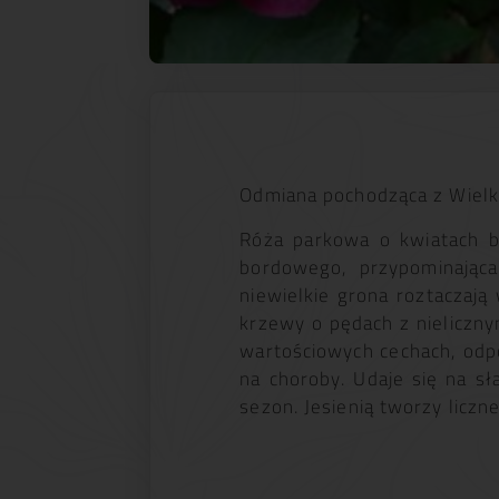
Odmiana pochodząca z Wielki
Róża parkowa o kwiatach ba
bordowego, przypominająca
niewielkie grona roztaczaj
krzewy o pędach z nieliczn
wartościowych cechach, odp
na choroby. Udaje się na sła
sezon. Jesienią tworzy lic