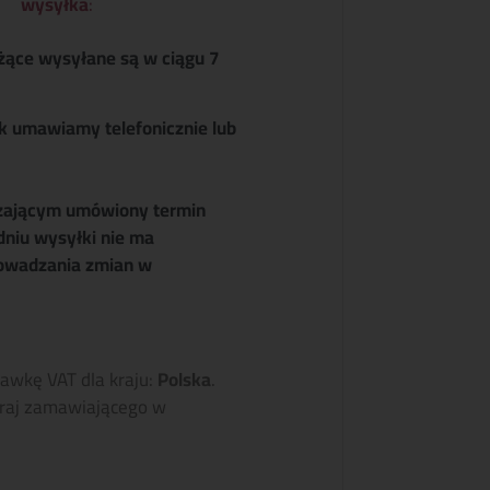
wysyłka
:
żące wysyłane są w ciągu 7
k umawiamy telefonicznie lub
zającym umówiony termin
dniu wysyłki nie ma
owadzania zmian w
tawkę VAT dla kraju:
Polska
.
raj zamawiającego w