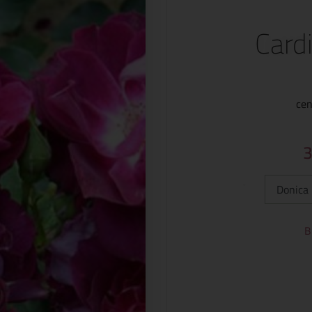
Card
cen
Typ:
B