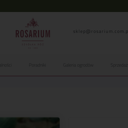
lp.moc.muirasor@pelk
alności
Poradniki
Galeria ogrodów
Sprzedaż