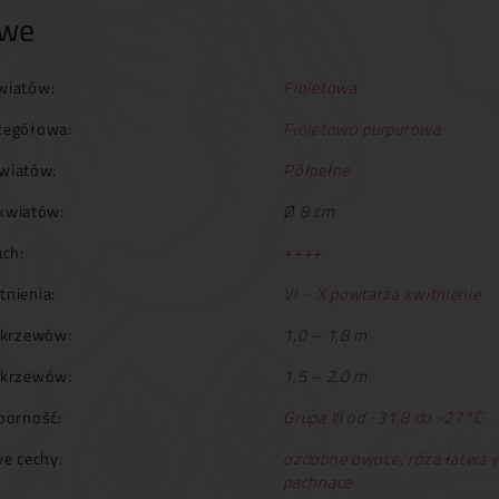
owe
wiatów:
Fioletowa
zegółowa:
Fioletowo purpurowa
wiatów:
Półpełne
kwiatów:
Ø 8 cm
ch:
++++
tnienia:
VI – X powtarza kwitnienie
krzewów:
1,0 – 1,8 m
 krzewów:
1,5 – 2,0 m
orność:
Grupa III od -31,8 do -27°C
e cechy:
ozdobne owoce
,
róża łatwa 
pachnące