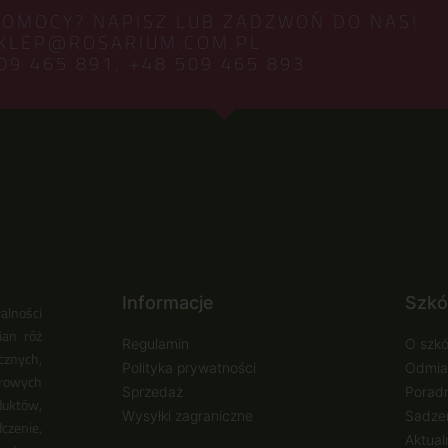
POMOCY? NAPISZ LUB ZADZWOŃ DO NAS!
KLEP@ROSARIUM.COM.PL
09 465 891,
+48 509 465 893
Informacje
Szkó
alności
ian róż
Regulamin
O szkó
cznych,
Polityka prywatności
Odmia
urowych
Sprzedaż
Poradn
duktów,
Wysyłki zagraniczne
Sadzen
zenie,
Aktual