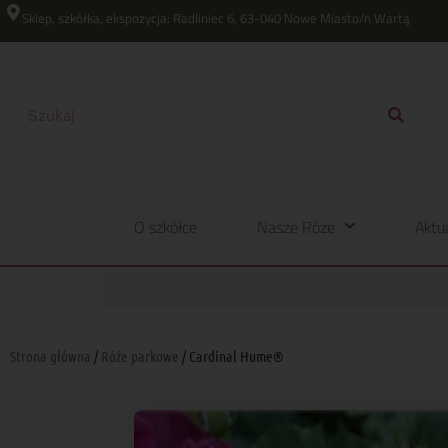
Sklep, szkółka, ekspozycja: Radliniec 6, 63-040 Nowe Miasto/n Wartą
O szkółce
Nasze Róże
Aktu
Strona główna
/
Róże parkowe
/ Cardinal Hume®