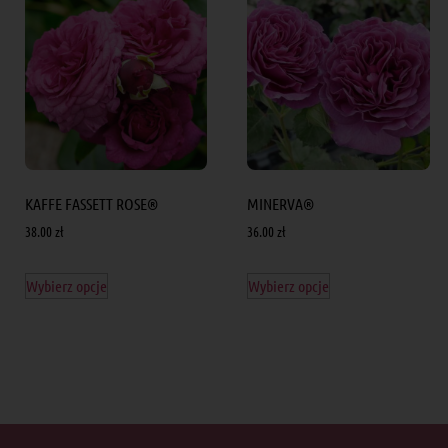
KAFFE FASSETT ROSE®
MINERVA®
38.00
zł
36.00
zł
Wybierz opcje
Wybierz opcje