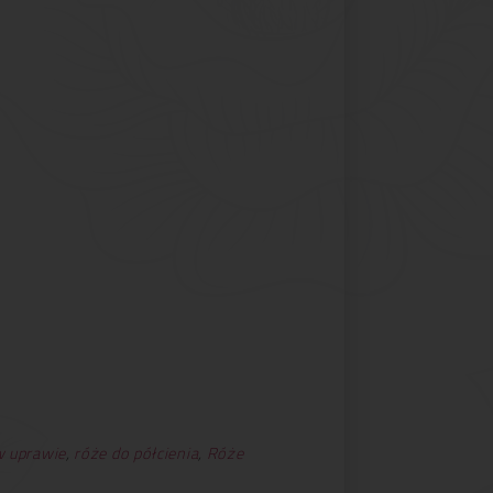
w uprawie
,
róże do półcienia
,
Róże