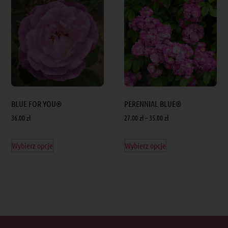
BLUE FOR YOU®
PERENNIAL BLUE®
36.00
zł
27.00
zł
–
35.00
zł
Wybierz opcje
Wybierz opcje