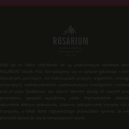
Róże już od blisko czterdziestu lat są podstawowym obszarem dział
ROSARIUM Szkółki Róż. Specjalizujemy się w uprawie gatunków i odm
naturalnych, parkowych, róż historycznych, pnących, angielskich, nostalgi
okrywowych, wielkokwiatowych, wielokwiatowych, kanadyjskich i miniat
oraz do patio. Dodatkowo, aby ułatwić klientom dostęp do naszych pro
prowadzimy sprzedaż wysyłkową roślin. Piętnastoletnie doświadc
optymalnie dobrane opakowania, staranne zabezpieczenie krzewów róż 
transportu, a także dobór odpowiedniego przewoźnika sprawia, że wi
przesyłek dociera do celu w nienaruszonym stanie.