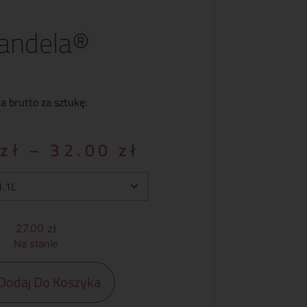
andela®
a brutto za sztukę:
0
zł
–
32.00
zł
27.00
zł
Na stanie
Dodaj Do Koszyka