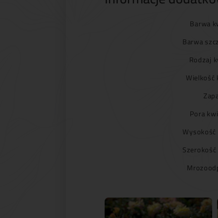
Barwa k
Barwa szc
Rodzaj k
Wielkość 
Zapa
Pora kwi
Wysokość 
Szerokość
Mrozoodp