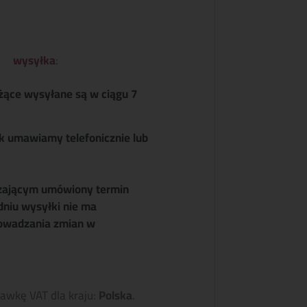
wysyłka
:
żące wysyłane są w ciągu 7
k umawiamy telefonicznie lub
zającym umówiony termin
dniu wysyłki nie ma
owadzania zmian w
tawkę VAT dla kraju:
Polska
.