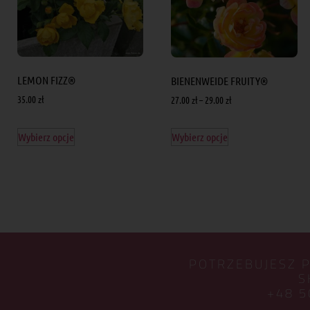
LEMON FIZZ®
BIENENWEIDE FRUITY®
35.00
zł
27.00
zł
–
29.00
zł
Wybierz opcje
Wybierz opcje
POTRZEBUJESZ 
S
+48 5