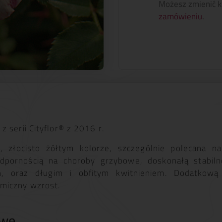
Możesz zmienić k
zamówieniu
.
 serii Cityflor® z 2016 r.
złocisto żółtym kolorze, szczególnie polecana na
odpornością na choroby grzybowe, doskonałą stabilno
, oraz długim i obfitym kwitnieniem. Dodatkową
miczny wzrost.
owe