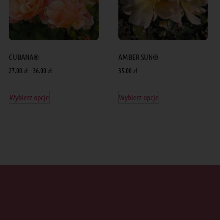
CUBANA®
AMBER SUN®
27.00
zł
–
36.00
zł
35.00
zł
Wybierz opcje
Wybierz opcje