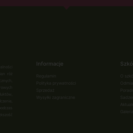
Informacje
Szkó
alności
ian róż
Regulamin
O szkó
cznych,
Polityka prywatności
Odmia
urowych
Sprzedaż
Poradn
duktów,
Wysyłki zagraniczne
Sadzen
zenie,
Aktual
podczas
Galeri
ększość