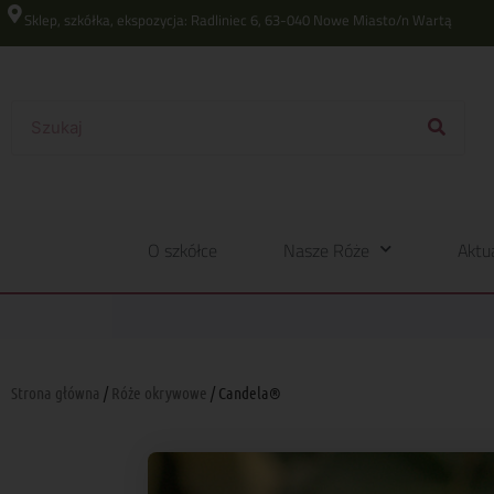
Sklep, szkółka, ekspozycja: Radliniec 6, 63-040 Nowe Miasto/n Wartą
O szkółce
Nasze Róże
Aktu
Strona główna
/
Róże okrywowe
/ Candela®