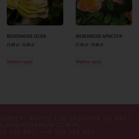
BIENENWEIDE GELB®
BIENENWEIDE APRICOT®
25.00
zł
–
32.00
zł
27.00
zł
–
29.00
zł
Wybierz opcje
Wybierz opcje
POMOCY? NAPISZ LUB ZADZWOŃ DO NAS!
KLEP@ROSARIUM.COM.PL
09 465 891,
+48 509 465 893