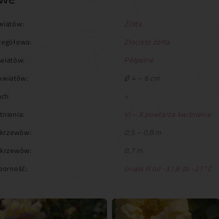
wiatów:
Żółta
zegółowa:
Złocisto żółta
wiatów:
Półpełne
kwiatów:
Ø 4 – 6 cm
ch:
+
tnienia:
VI – X powtarza kwitnienie
krzewów:
0,5 – 0,8 m
 krzewów:
0,7 m
orność:
Grupa III od -31,8 do -27°C