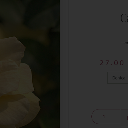
C
cen
27.0
Typ: