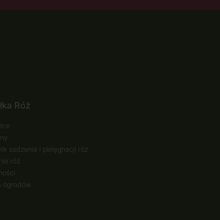
łka Róż
łce
ny
ik sadzenia i pielęgnacji róż
ie róż
ności
a ogrodów