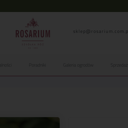
lp.moc.muirasor@pelk
alności
Poradniki
Galeria ogrodów
Sprzedaż